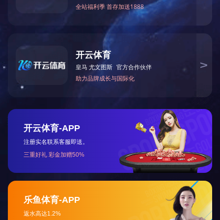
四、外型及安装尺寸
外型尺寸
安装尺寸
安装孔
型号
Bmax
Dmax
Emax
A±0.4
C±1.5
K
J
DK-25VA
78
84
90
57
57
5
9
DK-50VA
78
94
90
57
67
5
9
DK-100VA
112
94
115
76
70
6
10
DK-150VA
112
102
115
76
78
6
10
DK-200VA
112
110
115
76
85
6
10
DK-250VA
112
115
115
76
90
6
10
DK-300VA
112
120
115
76
95
6
11
DK-400VA
140
127
140
98
102
6
11