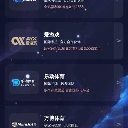
三相或单相交流电抗器放置在固定的容器内，将接线端子引出，用
导热环氧树脂浇注使其铁芯、线圈固化为一体。
二、特点
1.低噪音
2.防盐雾、潮湿、腐蚀
3.阻燃（树脂为非燃型）
三、适用范围
适用于多样平台，铁路轨道、风电、太阳能、数控机械、电气自动
化等领域。
Copyright © 2018 开云·体育-开云（中国）一站式服务官方网站_开云体育官
方网站 All rights Reserved 版权所有 未经许可不得使用、转载、摘编。
微开云·体育-开云（中国）一站式服务官方网站_开云体育官方网站