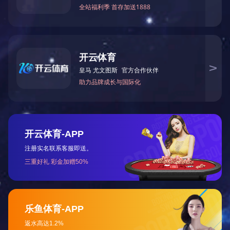
金属加工设备、生产流水线、电梯、医疗器械、剌绣轻纺设备、空
调、广播电视、家用电器及大楼照明等需要稳定电压的用电设备。
二、产品特点
(1)高效率：98%以上，自身消耗小
(2)高稍度：稳压精度±1
(3)智能仪表显示：实时显示电压、电流有效值，済晰、准确、分辨
率高.薄 膜按键操作，安全可靠
(4)三相分调：三相分别调整，保证每相输出电压的精度不变
(5)适用范围广：稳压范围宽，可满足电源电网质置差、电压波动范
围大的场所及设备使用
(6)高效反应：40毫秒稳压速度，对任何电脑自动化、设备及仪器，
不产生电压变化影响
(7)保护功能齐全：设有缺相、锘相、过温、过载、过压、欠压、短
路、保险熔断等故障显示或保护功能，确保稳压器及负载安全运行
(8)预置功能强：输出电压、过栽、过欠压、反应速度等多项参数在
产品额定值内可以任意设置
(9)过载能力强：整机采用优质器件，性能好，可在100%額定负栽
条件下，承受瞬时过栽而不损坏