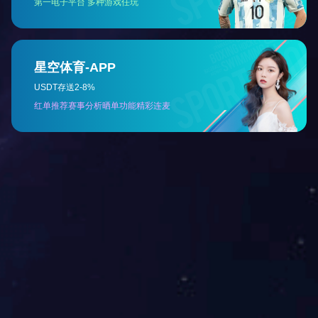
(4)输
□220V □380V □400
(14)出波
输出波形无畸变 无谐波增
入范
V
形：
量
围：
(15)瞬时
其它：□±15%□±20%
过载能
2倍额定电流
□±25%□±30%其它：
力：
(5)输
□220V □380V □400
(16)显示
出电
LCD显示
V 其它：
方式：
压：
(6)稳
□±1%□±3%□±5%
(17)工作
压稍
长期连续运行
(可设置）
方式：
度：
10K-50K≥95%, 50K-
过载、过压、欠压、短
(7)效
(18)保护
100K≥97%, ＞100K
路、缺相、相序、过温、
率：
功能：
≥98%
保险馆断
(8)频
(19)散热
50Hz/60Hz
强迫风冷
率：
方式：