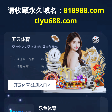
开云·体育
欢迎来到
开云·体育-开云（中国）一站式服务官方网站_开云体育官方网站
的
官方网站！
PRODUCT
产品分类