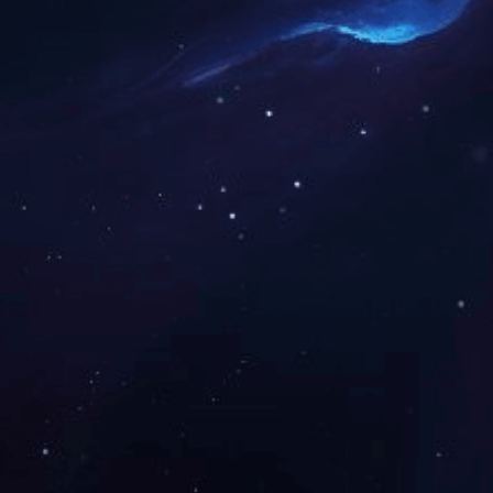
SBF-15/500
SBF-20/500
SBF-5/1000
SBF-10/1000
SBF-20/1000
SBF-50/1000