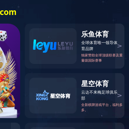
设为主页
添加收藏
地址导航
云·体育
销售网点
联系我们