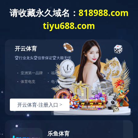
开云·体育
欢迎来到
开云·体育-开云（中国）一站式服务官方网站_开云体育官方网站
的
官方网站！
HONOR
荣誉资质