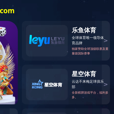
设为主页
添加收藏
地址导航
云·体育
销售网点
联系我们