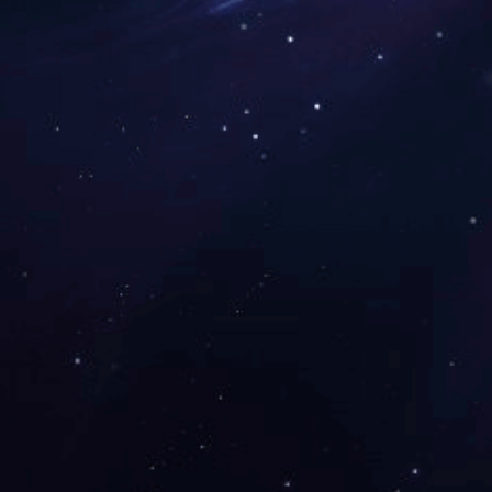
Copyright © 2018 开云·体育-开云（中国）一站式服务官方网站_