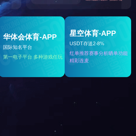
压器
DTY系列电子式调压器