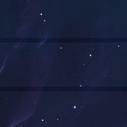
压器
电抗器
源
充电机
电
压器