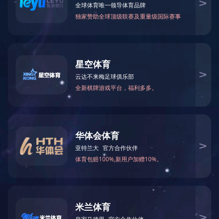
单相变压器
三相变压器
电抗器
稳压器
调压器
逆变器
直流电源
充电机
电机起动柜
UPS不间断电源
电力电容器
特种变压器
SG系列三相干式变压器（整流）
SSG系列三相伺服变压器