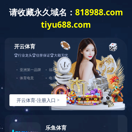
开云·体育
欢迎来到
开云·体育-开云（中国）一站式服务官方网站_开云体育官方网站
的
官方网站！
PRODUCT
产品分类