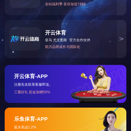
USG系列三相变频变压器
共
7
条记录 当前第
1
/1页次 转至第
页
Copyright © 2018 开云·体育-开云（中国）一站式服务官方网站_开云体育官