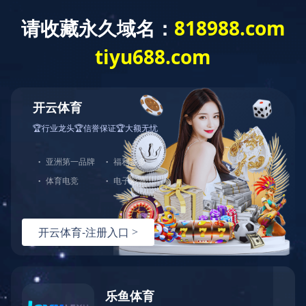
开云·体育
欢迎来到
开云·体育-开云（中国）一站式服务官方网站_开云体育官方网站
的
官方网站！
PRODUCT
产品分类